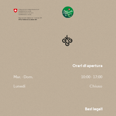
Orari di apertura
Mar. - Dom.
10:00 - 17:00
Lunedi
Chiuso
Basi legali