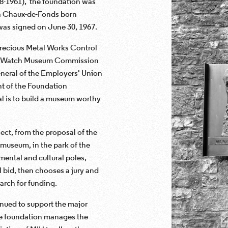
8-1961), the foundation was
t La Chaux-de-Fonds born
 was signed on June 30, 1967.
Precious Metal Works Control
 the Watch Museum Commission
eneral of the Employers' Union
nt of the Foundation
l is to build a museum worthy
ct, from the proposal of the
 museum, in the park of the
ental and cultural poles,
l bid, then chooses a jury and
arch for funding.
nued to support the major
he foundation manages the