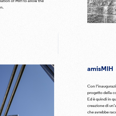
iation of MIH to allow the
on.
amisMIH
Con l'inaugurazio
progetto della c
Ed è quindi in q
creazione di un'
che avrebbe racc