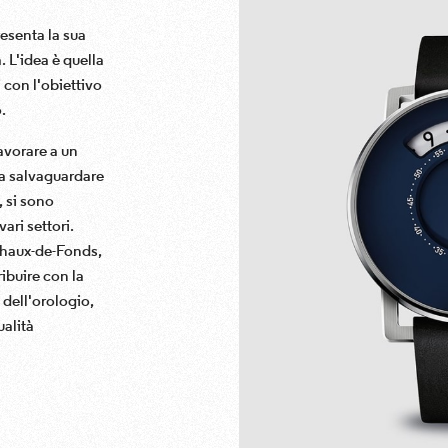
resenta la sua
 L'idea è quella
con l'obiettivo
.
avorare a un
 a salvaguardare
, si sono
vari settori.
 Chaux-de-Fonds,
ibuire con la
 dell'orologio,
ualità