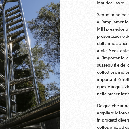
Maurice Favre.
Scopo principale
all'ampliamento d
MIH presiedono l
presentazione de
dell'anno appena
amici è costant
all'importante l
susseguiti e del 
collettivi e indi
importanti è frut
queste acquisizi
nella presentazi
Da qualche anno,
ampliare le loro 
in progetti diver
collezione, ad e