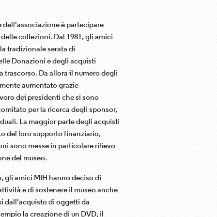
 dell'associazione è partecipare
elle collezioni. Dal 1981, gli amici
a tradizionale serata di
lle Donazioni e degli acquisti
 trascorso. Da allora il numero degli
emente aumentato grazie
avoro dei presidenti che si sono
comitato per la ricerca degli sponsor,
viduali. La maggior parte degli acquisti
to del loro supporto finanziario,
oni sono messe in particolare rilievo
one del museo.
 gli amici MIH hanno deciso di
attività e di sostenere il museo anche
si dall'acquisto di oggetti da
sempio la creazione di un DVD, il