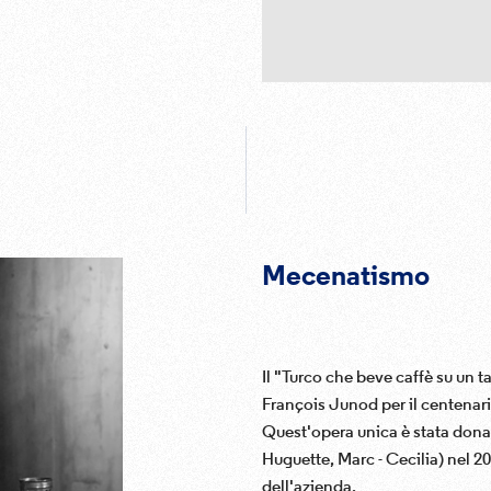
Mecenatismo
Il "Turco che beve caffè su un t
François Junod per il centenar
Quest'opera unica è stata donat
Huguette, Marc - Cecilia) nel 2
dell'azienda.