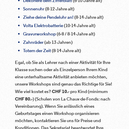
Dekoriere dein Zifferblatt
(6-10 Jahre alt)
Sonnenuhr
(8-12 Jahre alt)
Ziehe deine Pendeluhr an!
(8-14 Jahre alt)
Volta Elektrobatterie
(10-14 Jahre alt)
Gravurworkshop
(6-8 / 8-14 Jahre alt)
Zahnräder
(ab 13 Jahren)
Totem der Zeit
(8-14 Jahre alt)
Egal, ob Sie als Lehrer nach einer Aktivität für Ihre
Klasse suchen oder als Einzelperson Ihrem Kind
eine unterhaltsame Aktivität anbieten möchten,
unsere Workshops sind genau das Richtige für Sie!
CHF 10.-
Wie viel kostet es?
pro Kind (minimum
CHF 80.-
) (Schulen von La Chaux-de-Fonds: nach
Vereinbarung). Wenn Sie anlässlich eines
Geburtstages einen Workshop organisieren
möchten, kontaktieren Sie uns für Preise und
Konditionen. Das Sekretariat beantwortet Ihre