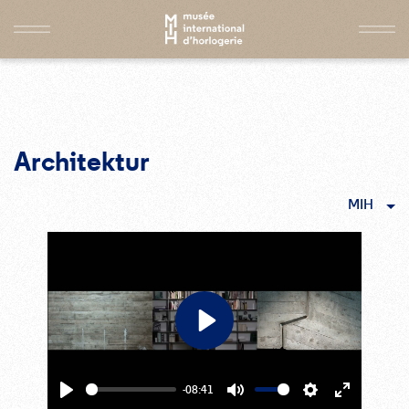
Architektur
MIH
Play
-08:41
Play
Mute
Settings
Enter